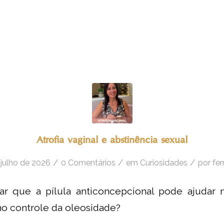
Atrofia vaginal e abstinência sexual
/
/
/
 julho de 2026
0 Comentários
em
Curiosidades
por
fe
ar que a pílula anticoncepcional pode ajudar 
no controle da oleosidade?