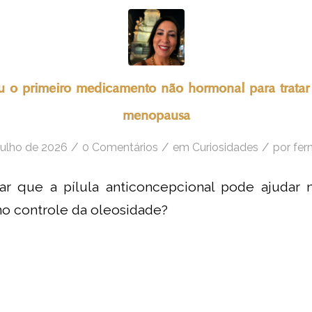
u o primeiro medicamento não hormonal para tratar 
menopausa
/
/
/
julho de 2026
0 Comentários
em
Curiosidades
por
fer
ar que a pílula anticoncepcional pode ajudar 
no controle da oleosidade?