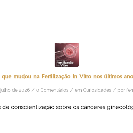
 que mudou na Fertilização In Vitro nos últimos ano
/
/
/
 julho de 2026
0 Comentários
em
Curiosidades
por
fe
de conscientização sobre os cânceres ginecológ