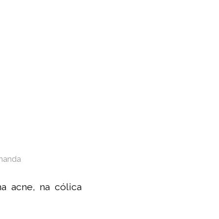
rnanda
na acne, na cólica