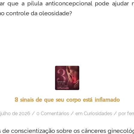
ar que a pílula anticoncepcional pode ajudar 
no controle da oleosidade?
3 sinais de que seu corpo está inflamado
/
/
/
 julho de 2026
0 Comentários
em
Curiosidades
por
fe
de conscientização sobre os cânceres ginecológ