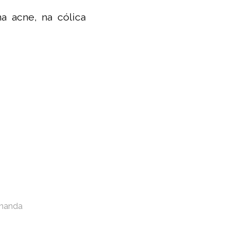
na acne, na cólica
rnanda