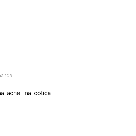
nanda
na acne, na cólica