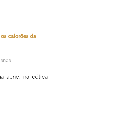
os calorões da
nanda
na acne, na cólica