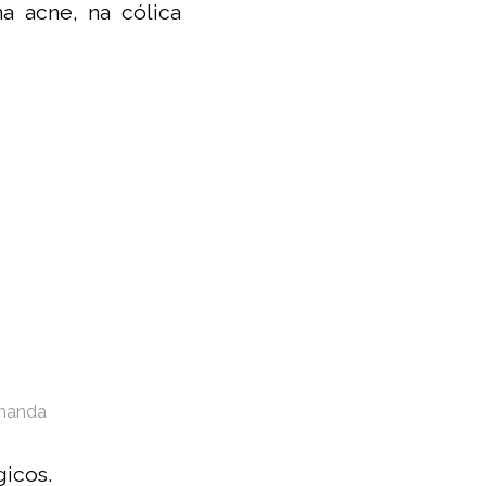
na acne, na cólica
rnanda
icos.