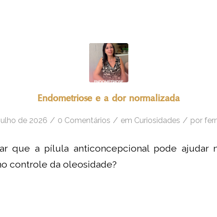
Endometriose e a dor normalizada
/
/
/
julho de 2026
0 Comentários
em
Curiosidades
por
fer
ar que a pílula anticoncepcional pode ajudar 
no controle da oleosidade?