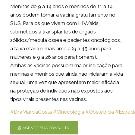
Meninas de 9 a 14 anos e meninos de 11 a 14
anos podem tomar a vacina gratuitamente no
SUS. Para os que vivem com HIV/aids,
submetidos a transplantes de órgãos
sólidos/medula óssea e pacientes oncológicos,
a faixa etária é mais ampla (9 a 45 anos para
mulheres e 9 a 26 anos para homens).
Ambas as vacinas possuem maior indicação para
meninas e meninos que ainda não iniciaram a vida
sexual, uma vez que apresentam maior eficácia
na proteção de indivíduos não expostos aos
tipos virais presentes nas vacinas.
#DraMarciaCosta
#Ginecologia
#Obstetricia
#Especia
AGENDE SUA CONSULTA