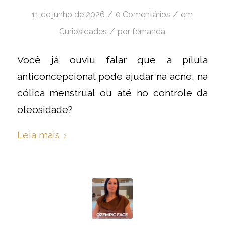
/
/
11 de junho de 2026
0 Comentários
em
/
Curiosidades
por
fernanda
Você já ouviu falar que a pílula
anticoncepcional pode ajudar na acne, na
cólica menstrual ou até no controle da
oleosidade?
Leia mais