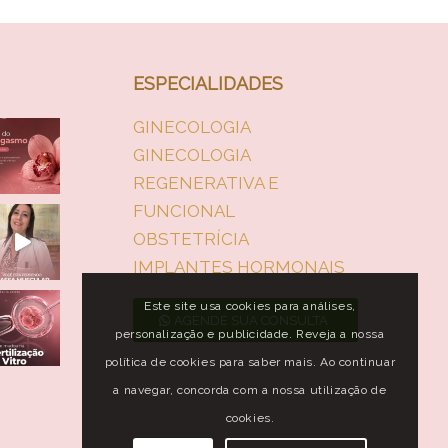
ESPECIALIDADES
GINECOLOGIA
GINECOLOGIA
REGENERATIVA E
FUNCIONAL
OBSTETRÍCIA
IMPLANTES HORMONAIS
Este site usa cookies para análises,
AGENDE SUA CONSULTA
personalização e publicidade. Reveja a nossa
política de cookies para saber mais. Ao continuar
a navegar, concorda com a nossa utilização de
cookies.