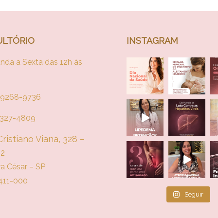
LTÓRIO
INSTAGRAM
nda a Sexta das 12h às
 99268-9736
 4327-4809
ristiano Viana, 328 –
02
ra César – SP
411-000
Seguir