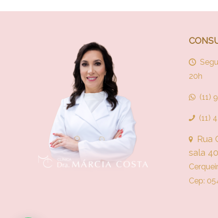
CONSU
Segu
20h
(11)
(11)
Rua C
sala 4
Cerquei
Cep: 05