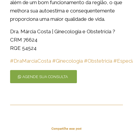
além de um bom funcionamento da região, o que
melhora sua autoestima e consequentemente
proporciona uma maior qualidade de vida.
Dra. Márcia Costa | Ginecologia e Obstetrícia ?
CRM 76624
RQE 54524
#DraMarciaCosta
#Ginecologia
#Obstetricia
#Especia
AGENDE SUA CONSULTA
Compartilhe esse post