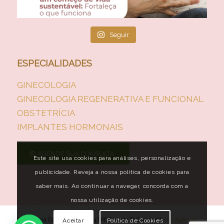
Seguir
ESPECIALIDADES
GINECOLOGIA
GINECOLOGIA REGENERATIVA E FUNCIONAL
OBSTETRÍCIA
IMPLANTES HORMONAIS
AGENDE SUA CONSULTA
Este site usa cookies para análises, personalização e
publicidade. Reveja a nossa política de cookies para
saber mais. Ao continuar a navegar, concorda com a
nossa utilização de cookies.
Dra. Márcia Costa – CRM 76624 | RQE 54524 © Copyright -
By Agência
Aceitar
Política de Cookies