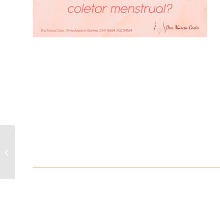
Confira minha
entrevista para a rede
família