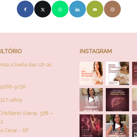
LTÓRIO
INSTAGRAM
nda a Sexta das 12h às
 99268-9736
 4327-4809
ristiano Viana, 328 –
02
ra César – SP