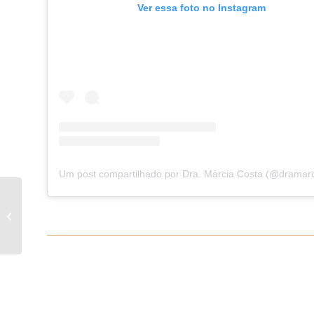
Ver essa foto no Instagram
Quanto tempo leva
para o corpo se adaptar
ao DIU?