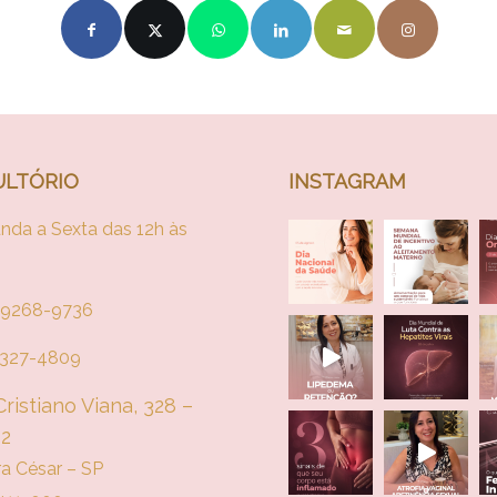
LTÓRIO
INSTAGRAM
nda a Sexta das 12h às
 99268-9736
 4327-4809
ristiano Viana, 328 –
02
ra César – SP