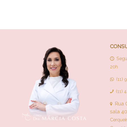
CONSU
Segu
20h
(11)
(11)
Rua C
sala 4
Cerquei