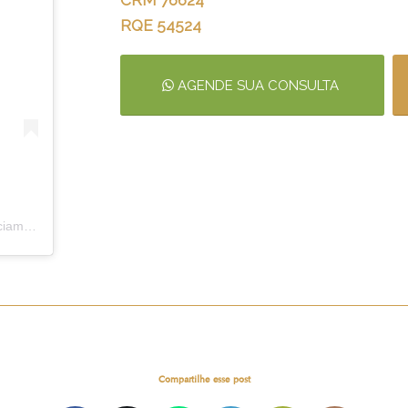
CRM 76624
RQE 54524
AGENDE SUA CONSULTA
Um post compartilhado por Dra. Márcia Costa (@dramarciamcosta)
Compartilhe esse post